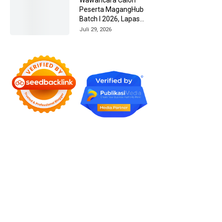
Peserta MagangHub
Batch I 2026, Lapas
Amuntai Kedepankan
Juli 29, 2026
Integritas