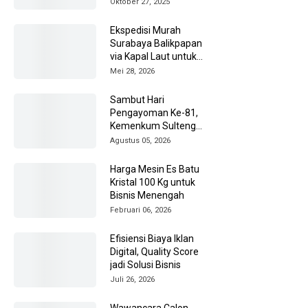
Oktober 27, 2025
Ekspedisi Murah
Surabaya Balikpapan
via Kapal Laut untuk
Pengiriman Barang
Mei 28, 2026
Lebih Efisien
Sambut Hari
Pengayoman Ke-81,
Kemenkum Sulteng
Ziarah ke TMP Tatura
Agustus 05, 2026
Harga Mesin Es Batu
Kristal 100 Kg untuk
Bisnis Menengah
Februari 06, 2026
Efisiensi Biaya Iklan
Digital, Quality Score
jadi Solusi Bisnis
Juli 26, 2026
Wawancara Calon