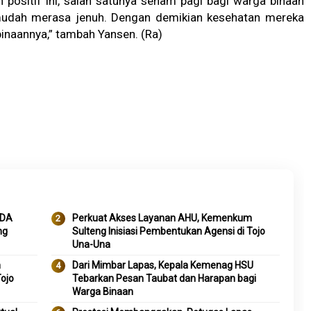
n positif ini, salah satunya senam pagi bagi warga binaan
udah merasa jenuh. Dengan demikian kesehatan mereka
inaannya,” tambah Yansen. (Ra)
IDA
Perkuat Akses Layanan AHU, Kemenkum
ng
Sulteng Inisiasi Pembentukan Agensi di Tojo
Una-Una
m
Dari Mimbar Lapas, Kepala Kemenag HSU
Tojo
Tebarkan Pesan Taubat dan Harapan bagi
Warga Binaan