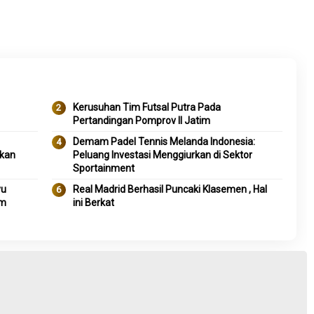
Kerusuhan Tim Futsal Putra Pada
Pertandingan Pomprov II Jatim
Demam Padel Tennis Melanda Indonesia:
tkan
Peluang Investasi Menggiurkan di Sektor
Sportainment
yu
Real Madrid Berhasil Puncaki Klasemen , Hal
im
ini Berkat