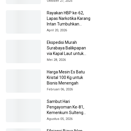
Oktober 27, 2025
Rayakan HBP ke-62,
Lapas Narkotika Karang
Intan Tumbuhkan
Energi Positif di Balik
April 20, 2026
Tembok
Ekspedisi Murah
Surabaya Balikpapan
via Kapal Laut untuk
Pengiriman Barang
Mei 28, 2026
Lebih Efisien
Harga Mesin Es Batu
Kristal 100 Kg untuk
Bisnis Menengah
Februari 06, 2026
Sambut Hari
Pengayoman Ke-81,
Kemenkum Sulteng
Ziarah ke TMP Tatura
Agustus 05, 2026
Efisiensi Biaya Iklan