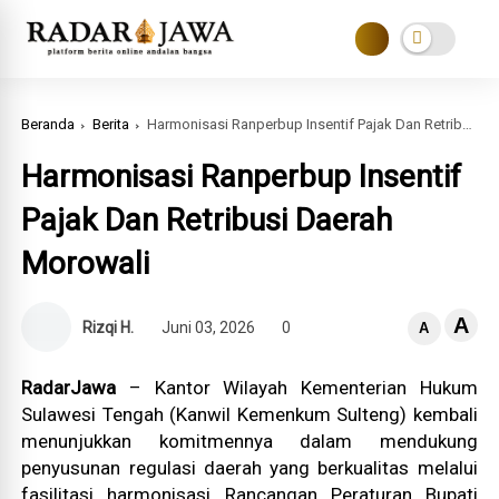
Beranda
Berita
Harmonisasi Ranperbup Insentif Pajak Dan Retribusi Daerah Morowali
Harmonisasi Ranperbup Insentif
Pajak Dan Retribusi Daerah
Morowali
A
Rizqi H.
Juni 03, 2026
0
A
RadarJawa
– Kantor Wilayah Kementerian Hukum
Sulawesi Tengah (Kanwil Kemenkum Sulteng) kembali
menunjukkan komitmennya dalam mendukung
penyusunan regulasi daerah yang berkualitas melalui
fasilitasi harmonisasi Rancangan Peraturan Bupati