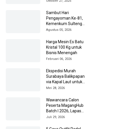
Oktober 27, 2025
Sambut Hari
Pengayoman Ke-81,
Kemenkum Sulteng
Ziarah ke TMP Tatura
Agustus 05, 2026
Harga Mesin Es Batu
Kristal 100 Kg untuk
Bisnis Menengah
Februari 06, 2026
Ekspedisi Murah
Surabaya Balikpapan
via Kapal Laut untuk
Pengiriman Barang
Mei 28, 2026
Lebih Efisien
Wawancara Calon
Peserta MagangHub
Batch I 2026, Lapas
Amuntai Kedepankan
Juli 29, 2026
Integritas
5 Gaya Outfit Padel