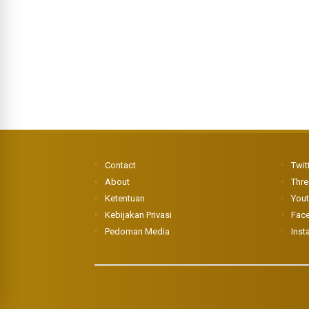
Contact
Twit
About
Thr
Ketentuan
You
Kebijakan Privasi
Fac
Pedoman Media
Inst