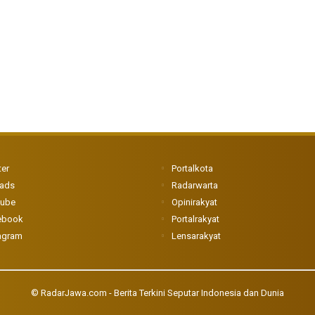
ter
Portalkota
eads
Radarwarta
tube
Opinirakyat
ebook
Portalrakyat
agram
Lensarakyat
©
RadarJawa.com - Berita Terkini Seputar Indonesia dan Dunia