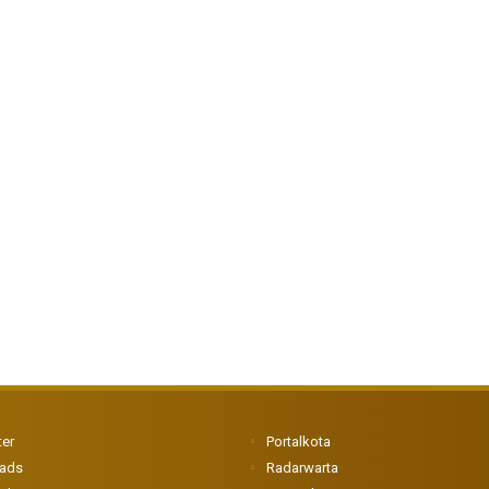
ter
Portalkota
eads
Radarwarta