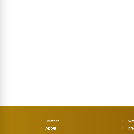
Contact
Twit
About
Thr