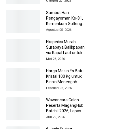
Oktober 27, 2025
Sambut Hari
Pengayoman Ke-81,
Kemenkum Sulteng
Ziarah ke TMP Tatura
Agustus 05, 2026
Ekspedisi Murah
Surabaya Balikpapan
via Kapal Laut untuk
Pengiriman Barang
Mei 28, 2026
Lebih Efisien
Harga Mesin Es Batu
Kristal 100 Kg untuk
Bisnis Menengah
Februari 06, 2026
Wawancara Calon
Peserta MagangHub
Batch I 2026, Lapas
Amuntai Kedepankan
Juli 29, 2026
Integritas
6 Jenis Kucing