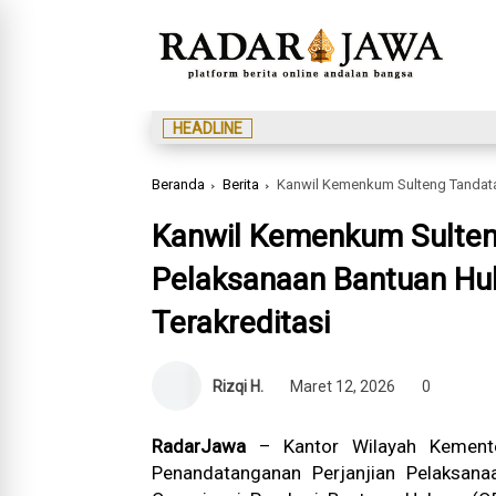
HEADLINE
Beranda
Berita
Kanwil Kemenkum Sulteng Tandatang
Kanwil Kemenkum Sulteng
Pelaksanaan Bantuan H
Terakreditasi
Rizqi H.
Maret 12, 2026
0
RadarJawa
– Kantor Wilayah Kemente
Penandatanganan Perjanjian Pelaksa