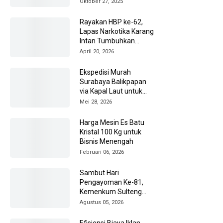
Oktober 27, 2025
Rayakan HBP ke-62,
Lapas Narkotika Karang
Intan Tumbuhkan
Energi Positif di Balik
April 20, 2026
Tembok
Ekspedisi Murah
Surabaya Balikpapan
via Kapal Laut untuk
Pengiriman Barang
Mei 28, 2026
Lebih Efisien
Harga Mesin Es Batu
Kristal 100 Kg untuk
Bisnis Menengah
Februari 06, 2026
Sambut Hari
Pengayoman Ke-81,
Kemenkum Sulteng
Ziarah ke TMP Tatura
Agustus 05, 2026
Efisiensi Biaya Iklan