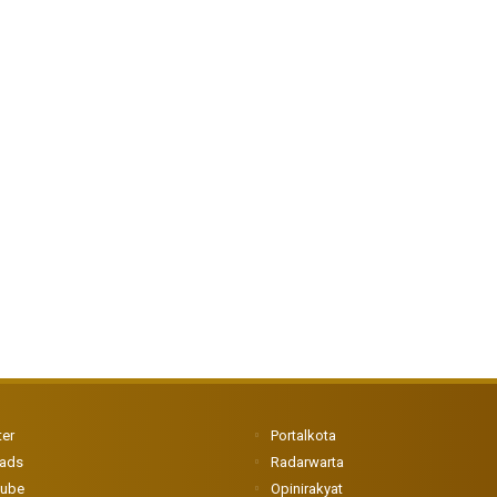
ter
Portalkota
eads
Radarwarta
tube
Opinirakyat