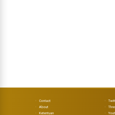
Contact
Twit
About
Thr
Ketentuan
You