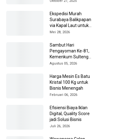
Oktober 27, 2025
Ekspedisi Murah
Surabaya Balikpapan
via Kapal Laut untuk
Pengiriman Barang
Mei 28, 2026
Lebih Efisien
Sambut Hari
Pengayoman Ke-81,
Kemenkum Sulteng
Ziarah ke TMP Tatura
Agustus 05, 2026
Harga Mesin Es Batu
Kristal 100 Kg untuk
Bisnis Menengah
Februari 06, 2026
Efisiensi Biaya Iklan
Digital, Quality Score
jadi Solusi Bisnis
Juli 26, 2026
Wawancara Calon