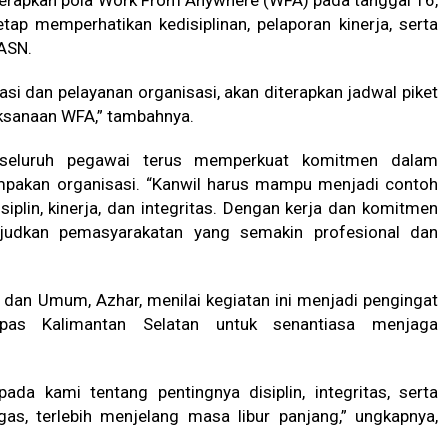
nerapkan pola Work From Anywhere (WFA) pada tanggal 16,
ap memperhatikan kedisiplinan, pelaporan kinerja, serta
 ASN.
i dan pelayanan organisasi, akan diterapkan jadwal piket
aksanaan WFA,” tambahnya.
 seluruh pegawai terus memperkuat komitmen dalam
mpakan organisasi. “Kanwil harus mampu menjadi contoh
siplin, kinerja, dan integritas. Dengan kerja dan komitmen
judkan pemasyarakatan yang semakin profesional dan
 dan Umum, Azhar, menilai kegiatan ini menjadi pengingat
npas Kalimantan Selatan untuk senantiasa menjaga
ada kami tentang pentingnya disiplin, integritas, serta
s, terlebih menjelang masa libur panjang,” ungkapnya,