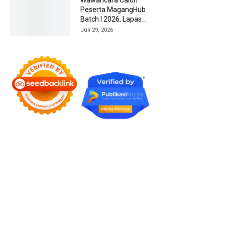
Peserta MagangHub
Batch I 2026, Lapas
Amuntai Kedepankan
Juli 29, 2026
Integritas