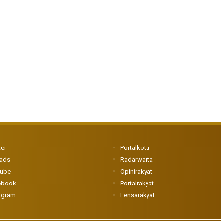
ter
Portalkota
eads
Radarwarta
tube
Opinirakyat
ebook
Portalrakyat
agram
Lensarakyat