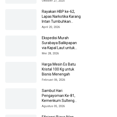
Oktober 27, 2025
Rayakan HBP ke-62,
Lapas Narkotika Karang
Intan Tumbuhkan
Energi Positif di Balik
April 20, 2026
Tembok
Ekspedisi Murah
Surabaya Balikpapan
via Kapal Laut untuk
Pengiriman Barang
Mei 28, 2026
Lebih Efisien
Harga Mesin Es Batu
Kristal 100 Kg untuk
Bisnis Menengah
Februari 06, 2026
Sambut Hari
Pengayoman Ke-81,
Kemenkum Sulteng
Ziarah ke TMP Tatura
Agustus 05, 2026
Efisiensi Biaya Iklan