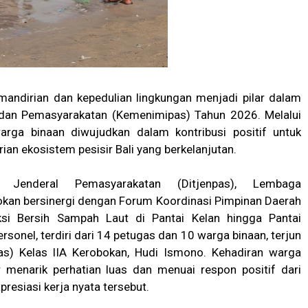
andirian dan kepedulian lingkungan menjadi pilar dalam
 dan Pemasyarakatan (Kemenimipas) Tahun 2026. Melalui
warga binaan diwujudkan dalam kontribusi positif untuk
an ekosistem pesisir Bali yang berkelanjutan.
rat Jenderal Pemasyarakatan (Ditjenpas), Lembaga
okan bersinergi dengan Forum Koordinasi Pimpinan Daerah
si Bersih Sampah Laut di Pantai Kelan hingga Pantai
sonel, terdiri dari 14 petugas dan 10 warga binaan, terjun
as) Kelas IIA Kerobokan, Hudi Ismono. Kehadiran warga
 menarik perhatian luas dan menuai respon positif dari
esiasi kerja nyata tersebut.