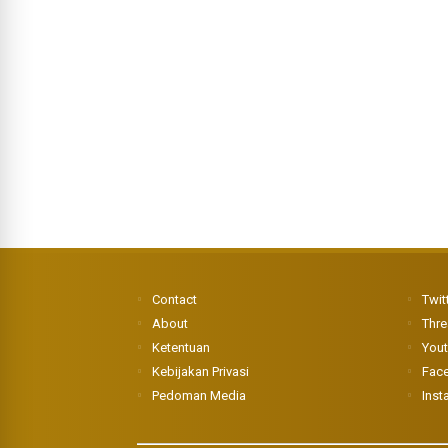
Contact
Twit
About
Thr
Ketentuan
You
Kebijakan Privasi
Fac
Pedoman Media
Inst