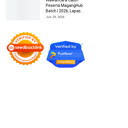
Peserta MagangHub
Batch I 2026, Lapas
Amuntai Kedepankan
Juli 29, 2026
Integritas