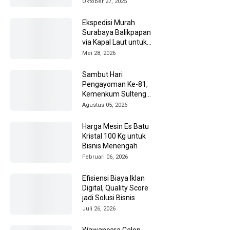
Oktober 27, 2025
Ekspedisi Murah
Surabaya Balikpapan
via Kapal Laut untuk
Pengiriman Barang
Mei 28, 2026
Lebih Efisien
Sambut Hari
Pengayoman Ke-81,
Kemenkum Sulteng
Ziarah ke TMP Tatura
Agustus 05, 2026
Harga Mesin Es Batu
Kristal 100 Kg untuk
Bisnis Menengah
Februari 06, 2026
Efisiensi Biaya Iklan
Digital, Quality Score
jadi Solusi Bisnis
Juli 26, 2026
Wawancara Calon