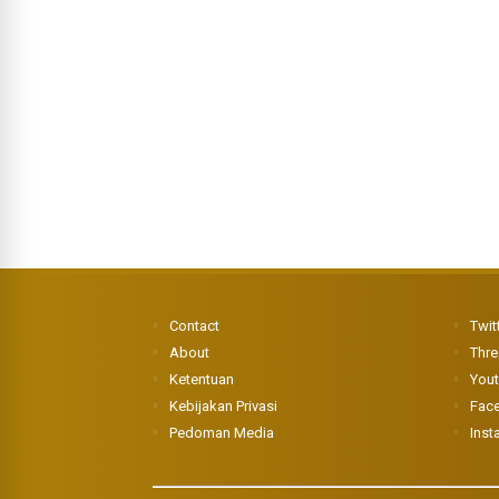
Contact
Twit
About
Thr
Ketentuan
You
Kebijakan Privasi
Fac
Pedoman Media
Inst