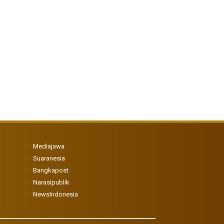
Mediajawa
Suaranesia
Bangkapost
Narasipublik
NewsIndonesia