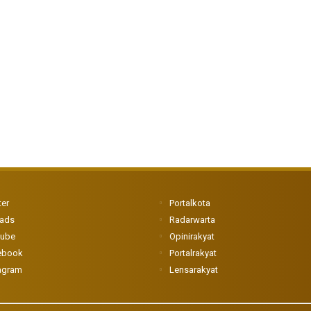
ter
Portalkota
eads
Radarwarta
tube
Opinirakyat
ebook
Portalrakyat
agram
Lensarakyat