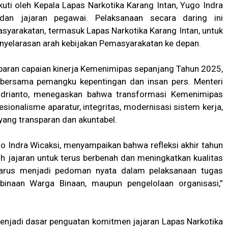
ikuti oleh Kepala Lapas Narkotika Karang Intan, Yugo Indra
 dan jajaran pegawai. Pelaksanaan secara daring ini
yarakatan, termasuk Lapas Narkotika Karang Intan, untuk
penyelarasan arah kebijakan Pemasyarakatan ke depan.
paran capaian kinerja Kemenimipas sepanjang Tahun 2025,
i bersama pemangku kepentingan dan insan pers. Menteri
ndrianto, menegaskan bahwa transformasi Kemenimipas
ionalisme aparatur, integritas, modernisasi sistem kerja,
 yang transparan dan akuntabel.
go Indra Wicaksi, menyampaikan bahwa refleksi akhir tahun
uh jajaran untuk terus berbenah dan meningkatkan kualitas
A harus menjadi pedoman nyata dalam pelaksanaan tugas
mbinaan Warga Binaan, maupun pengelolaan organisasi,”
 menjadi dasar penguatan komitmen jajaran Lapas Narkotika