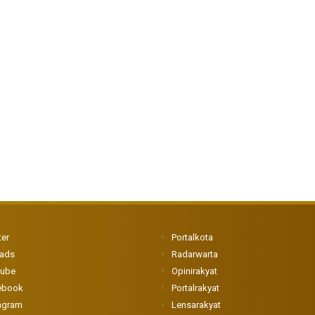
ter
Portalkota
eads
Radarwarta
tube
Opinirakyat
ebook
Portalrakyat
agram
Lensarakyat