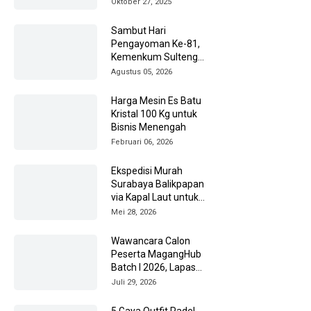
Oktober 27, 2025
Sambut Hari
Pengayoman Ke-81,
Kemenkum Sulteng
Ziarah ke TMP Tatura
Agustus 05, 2026
Harga Mesin Es Batu
Kristal 100 Kg untuk
Bisnis Menengah
Februari 06, 2026
Ekspedisi Murah
Surabaya Balikpapan
via Kapal Laut untuk
Pengiriman Barang
Mei 28, 2026
Lebih Efisien
Wawancara Calon
Peserta MagangHub
Batch I 2026, Lapas
Amuntai Kedepankan
Juli 29, 2026
Integritas
5 Gaya Outfit Padel