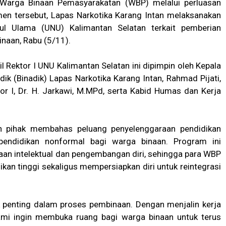
 Warga Binaan Pemasyarakatan (WBP) melalui perluasan
en tersebut, Lapas Narkotika Karang Intan melaksanakan
tul Ulama (UNU) Kalimantan Selatan terkait pemberian
inaan, Rabu (5/11).
 Rektor I UNU Kalimantan Selatan ini dipimpin oleh Kepala
ik (Binadik) Lapas Narkotika Karang Intan, Rahmad Pijati,
r I, Dr. H. Jarkawi, M.MPd, serta Kabid Humas dan Kerja
h pihak membahas peluang penyelenggaraan pendidikan
pendidikan nonformal bagi warga binaan. Program ini
an intelektual dan pengembangan diri, sehingga para WBP
kan tinggi sekaligus mempersiapkan diri untuk reintegrasi
 penting dalam proses pembinaan. Dengan menjalin kerja
ami ingin membuka ruang bagi warga binaan untuk terus