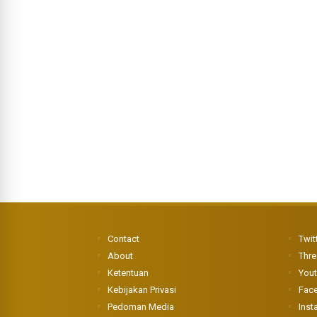
Contact
Twit
About
Thr
Ketentuan
You
Kebijakan Privasi
Fac
Pedoman Media
Inst