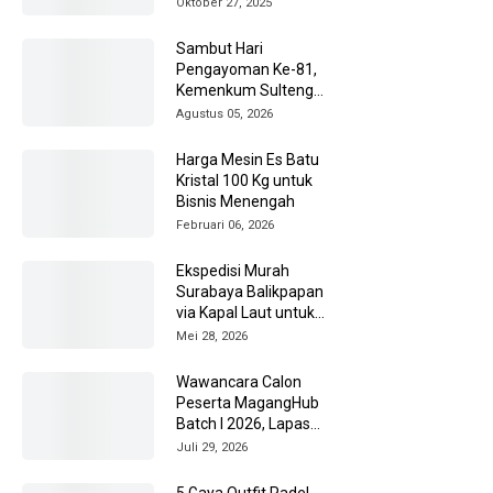
Oktober 27, 2025
Sambut Hari
Pengayoman Ke-81,
Kemenkum Sulteng
Ziarah ke TMP Tatura
Agustus 05, 2026
Harga Mesin Es Batu
Kristal 100 Kg untuk
Bisnis Menengah
Februari 06, 2026
Ekspedisi Murah
Surabaya Balikpapan
via Kapal Laut untuk
Pengiriman Barang
Mei 28, 2026
Lebih Efisien
Wawancara Calon
Peserta MagangHub
Batch I 2026, Lapas
Amuntai Kedepankan
Juli 29, 2026
Integritas
5 Gaya Outfit Padel