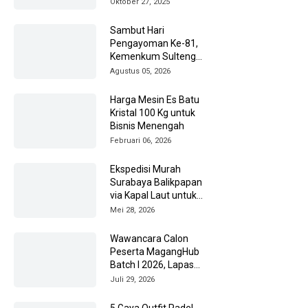
Oktober 27, 2025
Sambut Hari
Pengayoman Ke-81,
Kemenkum Sulteng
Ziarah ke TMP Tatura
Agustus 05, 2026
Harga Mesin Es Batu
Kristal 100 Kg untuk
Bisnis Menengah
Februari 06, 2026
Ekspedisi Murah
Surabaya Balikpapan
via Kapal Laut untuk
Pengiriman Barang
Mei 28, 2026
Lebih Efisien
Wawancara Calon
Peserta MagangHub
Batch I 2026, Lapas
Amuntai Kedepankan
Juli 29, 2026
Integritas
5 Gaya Outfit Padel