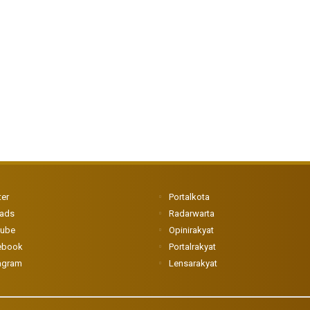
ter
Portalkota
eads
Radarwarta
tube
Opinirakyat
ebook
Portalrakyat
agram
Lensarakyat