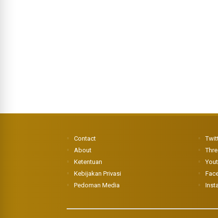
Contact
Twit
About
Thr
Ketentuan
You
Kebijakan Privasi
Fac
Pedoman Media
Inst