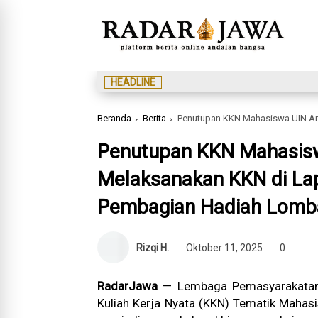
HEADLINE
Beranda
Berita
Penutupan KKN Mahasiswa UIN Antasari Yang
Penutupan KKN Mahasisw
Melaksanakan KKN di La
Pembagian Hadiah Lomba
Rizqi H.
Oktober 11, 2025
0
RadarJawa
— Lembaga Pemasyarakatan 
Kuliah Kerja Nyata (KKN) Tematik Mahasi