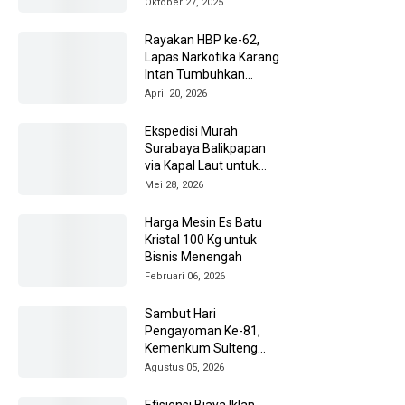
Oktober 27, 2025
Rayakan HBP ke-62,
Lapas Narkotika Karang
Intan Tumbuhkan
Energi Positif di Balik
April 20, 2026
Tembok
Ekspedisi Murah
Surabaya Balikpapan
via Kapal Laut untuk
Pengiriman Barang
Mei 28, 2026
Lebih Efisien
Harga Mesin Es Batu
Kristal 100 Kg untuk
Bisnis Menengah
Februari 06, 2026
Sambut Hari
Pengayoman Ke-81,
Kemenkum Sulteng
Ziarah ke TMP Tatura
Agustus 05, 2026
Efisiensi Biaya Iklan