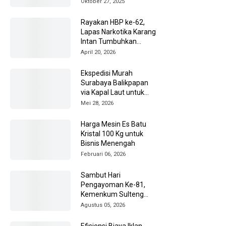
Oktober 27, 2025
Rayakan HBP ke-62,
Lapas Narkotika Karang
Intan Tumbuhkan
Energi Positif di Balik
April 20, 2026
Tembok
Ekspedisi Murah
Surabaya Balikpapan
via Kapal Laut untuk
Pengiriman Barang
Mei 28, 2026
Lebih Efisien
Harga Mesin Es Batu
Kristal 100 Kg untuk
Bisnis Menengah
Februari 06, 2026
Sambut Hari
Pengayoman Ke-81,
Kemenkum Sulteng
Ziarah ke TMP Tatura
Agustus 05, 2026
Efisiensi Biaya Iklan