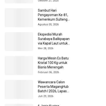
Oktober 27, 2025
Sambut Hari
Pengayoman Ke-81,
Kemenkum Sulteng
Ziarah ke TMP Tatura
Agustus 05, 2026
Ekspedisi Murah
Surabaya Balikpapan
via Kapal Laut untuk
Pengiriman Barang
Mei 28, 2026
Lebih Efisien
Harga Mesin Es Batu
Kristal 100 Kg untuk
Bisnis Menengah
Februari 06, 2026
Wawancara Calon
Peserta MagangHub
Batch I 2026, Lapas
Amuntai Kedepankan
Juli 29, 2026
Integritas
6 Jenis Kucing