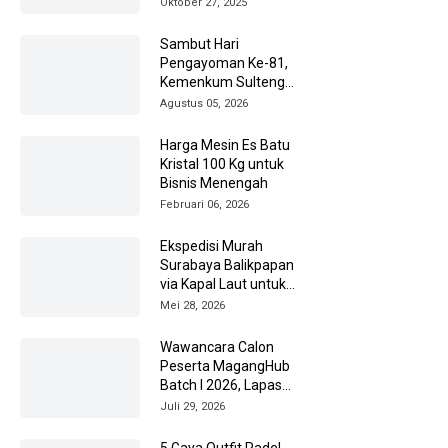
Oktober 27, 2025
Sambut Hari
Pengayoman Ke-81,
Kemenkum Sulteng
Ziarah ke TMP Tatura
Agustus 05, 2026
Harga Mesin Es Batu
Kristal 100 Kg untuk
Bisnis Menengah
Februari 06, 2026
Ekspedisi Murah
Surabaya Balikpapan
via Kapal Laut untuk
Pengiriman Barang
Mei 28, 2026
Lebih Efisien
Wawancara Calon
Peserta MagangHub
Batch I 2026, Lapas
Amuntai Kedepankan
Juli 29, 2026
Integritas
5 Gaya Outfit Padel