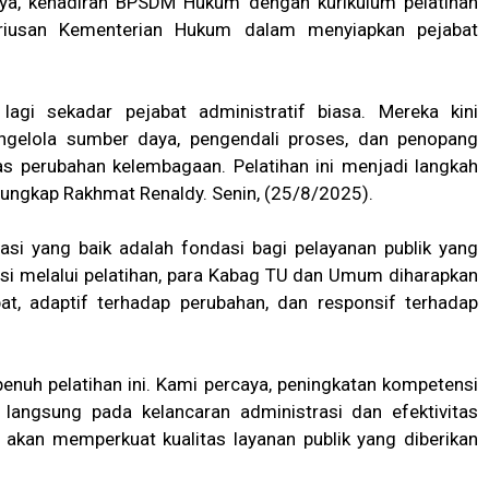
tnya, kehadiran BPSDM Hukum dengan kurikulum pelatihan
riusan Kementerian Hukum dalam menyiapkan pejabat
gi sekadar pejabat administratif biasa. Mereka kini
ngelola sumber daya, pengendali proses, dan penopang
as perubahan kelembagaan. Pelatihan ini menjadi langkah
 ungkap Rakhmat Renaldy. Senin, (25/8/2025).
si yang baik adalah fondasi bagi pelayanan publik yang
si melalui pelatihan, para Kabag TU dan Umum diharapkan
, adaptif terhadap perubahan, dan responsif terhadap
uh pelatihan ini. Kami percaya, peningkatan kompetensi
ngsung pada kelancaran administrasi dan efektivitas
ni akan memperkuat kualitas layanan publik yang diberikan