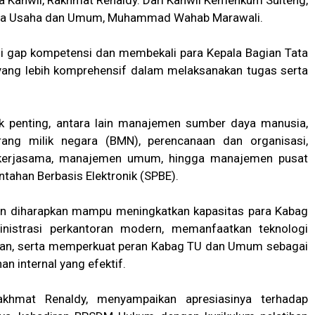
 Kanwil, Rakhmat Renaldy. Dari Kanwil Kemenkum Sulteng,
n Tata Usaha dan Umum, Muhammad Wahab Marawali.
isi gap kompetensi dan membekali para Kepala Bagian Tata
ng lebih komprehensif dalam melaksanakan tugas serta
.
ek penting, antara lain manajemen sumber daya manusia,
rang milik negara (BMN), perencanaan dan organisasi,
 kerjasama, manajemen umum, hingga manajemen pusat
ntahan Berbasis Elektronik (SPBE).
ihan diharapkan mampu meningkatkan kapasitas para Kabag
strasi perkantoran modern, memanfaatkan teknologi
iatan, serta memperkuat peran Kabag TU dan Umum sebagai
an internal yang efektif.
khmat Renaldy, menyampaikan apresiasinya terhadap